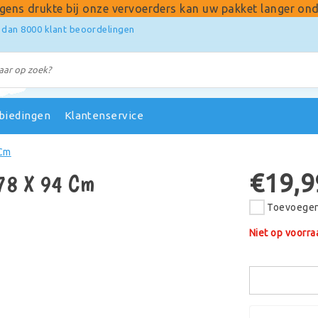
gens drukte bij onze vervoerders kan uw pakket langer ond
 dan 8000 klant beoordelingen
biedingen
Klantenservice
 Cm
€19,9
178 X 94 Cm
Toevoegen 
Niet op voorra