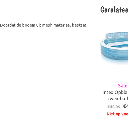
Gerelate
. Doordat de bodem uit mesh materiaal bestaat,
Sale
Intex Opbl
zwembad
bankj
€
€49,99
Niet op vo