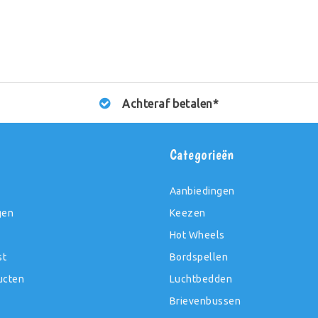
Achteraf betalen*
t
Categorieën
Aanbiedingen
gen
Keezen
Hot Wheels
st
Bordspellen
ucten
Luchtbedden
Brievenbussen