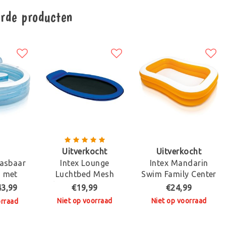
erde producten
Uitverkocht
Uitverkocht
aasbaar
Intex Lounge
Intex Mandarin
 met
Luchtbed Mesh
Swim Family Center
e
Blauw 178 X 94 Cm
43,99
€19,99
€24,99
Niet op voorraad
Niet op voorraad
orraad