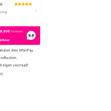
etalen dmv AfterPay.
endkosten.
it eigen voorraad!
ct