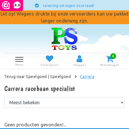
8,8
Levering uit eigen voorraad!
Let op! Wegens drukte bij onze vervoerders kan uw pakket
langer onderweg zijn.
0
Menu
Verlanglijst
Inloggen
Winkelwagen
Terug naar Speelgoed
|
Speelgoed
Carrera
Carrera racebaan specialist
Geen producten gevonden!...