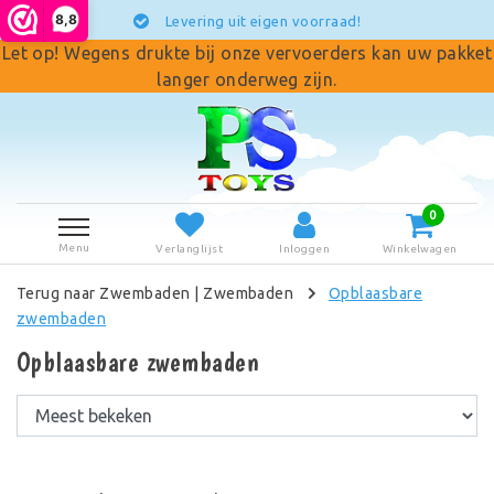
8,8
Levering uit eigen voorraad!
Let op! Wegens drukte bij onze vervoerders kan uw pakket
langer onderweg zijn.
0
Menu
Verlanglijst
Inloggen
Winkelwagen
Terug naar Zwembaden
|
Zwembaden
Opblaasbare
zwembaden
Opblaasbare zwembaden