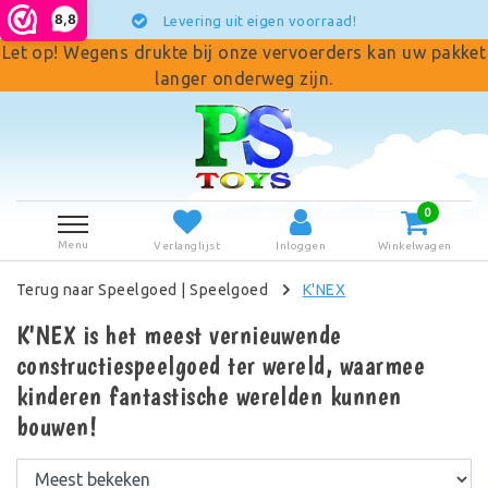
8,8
 uit eigen voorraad!
Achte
Let op! Wegens drukte bij onze vervoerders kan uw pakket
langer onderweg zijn.
0
Menu
Verlanglijst
Inloggen
Winkelwagen
Terug naar Speelgoed
|
Speelgoed
K'NEX
K'NEX is het meest vernieuwende
constructiespeelgoed ter wereld, waarmee
kinderen fantastische werelden kunnen
bouwen!