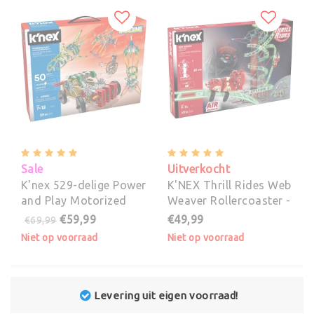
Sale
Uitverkocht
K'nex 529-delige Power
K'NEX Thrill Rides Web
and Play Motorized
Weaver Rollercoaster -
Building
Bouwset
€59,99
€49,99
€69,99
Niet op voorraad
Niet op voorraad
ng uit eigen voorraad!
Ach