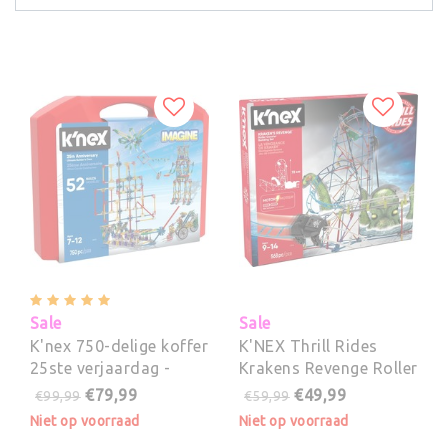
Sale
Sale
K'nex 750-delige koffer
K'NEX Thrill Rides
25ste verjaardag -
Krakens Revenge Roller
Bouwset
Coaster - Bouwset
€79,99
€49,99
€99,99
€59,99
Niet op voorraad
Niet op voorraad