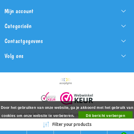
Mijn account
Categorieën
Contactgegevens
Volg ons
Door het gebruiken van onze website, ga je akkoord met het gebruik van
Copyright © 2011 - 2026 - PS Toys - All rights reserved -
cookies om onze website te verbeteren.
Dit bericht verbergen
Realization
PSToys.nl
Meer over cookies »
Filter your products