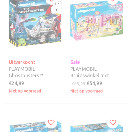
Uitverkocht
Sale
PLAYMOBIL
PLAYMOBIL
Ghostbusters™
Bruidswinkel met
Spengler met
kapsalon - (9226)
€24,99
€54,99
€69,99
kooiwagen - 9386
Niet op voorraad
Niet op voorraad