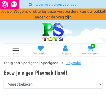
8,8
ering uit eigen voorraad!
Let op! Wegens drukte bij onze vervoerders kan uw pakket
langer onderweg zijn.
0
Menu
Verlanglijst
Inloggen
Winkelwagen
Terug naar Speelgoed
|
Speelgoed
Playmobil
Bouw je eigen Playmobilland!