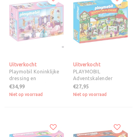
Uitverkocht
Uitverkocht
Playmobil Koninklijke
PLAYMOBIL
dressing en
Adventskalender
schoonheidssalon -
Paardrijclub - 9262
€34,99
€27,95
6850
Niet op voorraad
Niet op voorraad