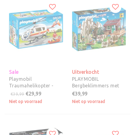
Sale
Uitverkocht
Playmobil
PLAYMOBIL
Traumahelikopter -
Bergbeklimmers met
(6686)
berghut 9126
€29,99
€39,99
€39,99
Niet op voorraad
Niet op voorraad