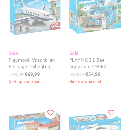
Sale
Sale
Playmobil Vracht- en
PLAYMOBIL Zee
Passagiersvliegtuig
aquarium - 9060
met Verkeerstoren -
€69,99
€54,99
€89,99
€69,99
5261
Niet op voorraad
Niet op voorraad