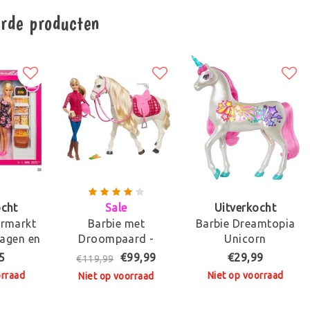
erde producten
ocht
Sale
Uitverkocht
ermarkt
Barbie met
Barbie Dreamtopia
wagen en
Droompaard -
Unicorn
pop
Barbiepop
5
€99,99
€29,99
€119,99
orraad
Niet op voorraad
Niet op voorraad