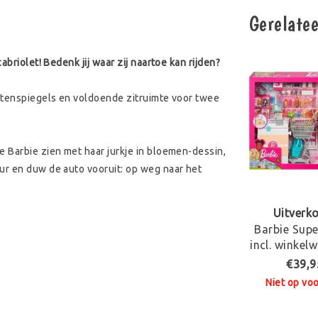
Gerelate
briolet! Bedenk jij waar zij naartoe kan rijden?
uitenspiegels en voldoende zitruimte voor twee
e Barbie zien met haar jurkje in bloemen-dessin,
ur en duw de auto vooruit: op weg naar het
Uitverk
Barbie Sup
incl. winkel
Barbie
€39,9
Niet op vo