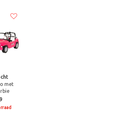
ocht
to met
rbie
9
orraad