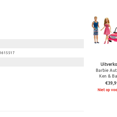
1615517
Uitverk
Barbie Au
Ken & Ba
€39,9
Niet op vo