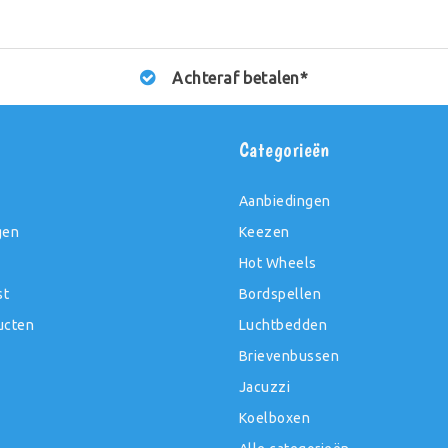
Achteraf betalen*
t
Categorieën
Aanbiedingen
gen
Keezen
Hot Wheels
st
Bordspellen
ucten
Luchtbedden
Brievenbussen
Jacuzzi
Koelboxen