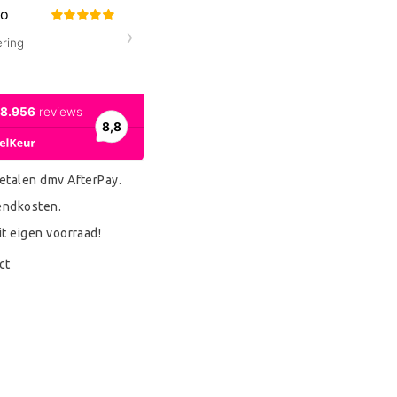
etalen dmv AfterPay.
endkosten.
it eigen voorraad!
ct