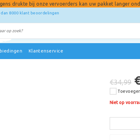
gens drukte bij onze vervoerders kan uw pakket langer ond
 dan 8000 klant beoordelingen
biedingen
Klantenservice
€34,99
Toevoegen 
Niet op voorra