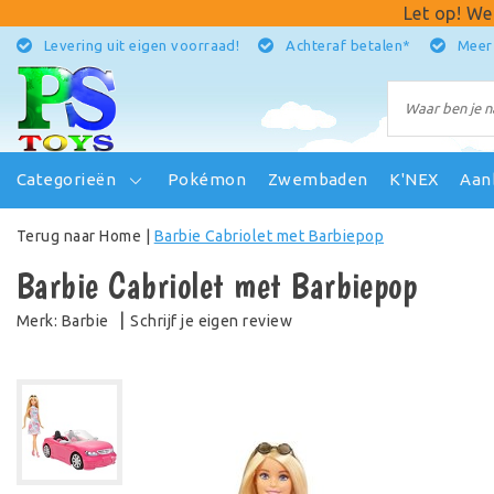
Let op! We
Levering uit eigen voorraad!
Achteraf betalen*
Meer
Categorieën
Pokémon
Zwembaden
K'NEX
Aan
Terug naar Home
|
Barbie Cabriolet met Barbiepop
Barbie Cabriolet met Barbiepop
|
Schrijf je eigen review
Merk:
Barbie