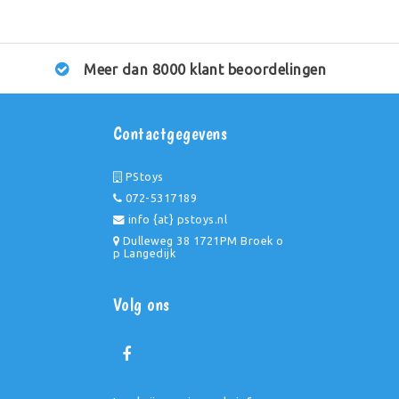
Meer dan 8000 klant beoordelingen
Contactgegevens
PStoys
072-5317189
info {at} pstoys.nl
Dulleweg 38 1721PM Broek o
p Langedijk
Volg ons