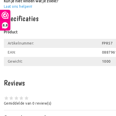
Kun je niet vinden wat je zoekt?
Laat ons helpen!
Specificaties
8,8
Product
Artikelnummer:
FPR57
EAN:
088796
Gewicht:
1000
Reviews
Gemiddelde van 0 review(s)