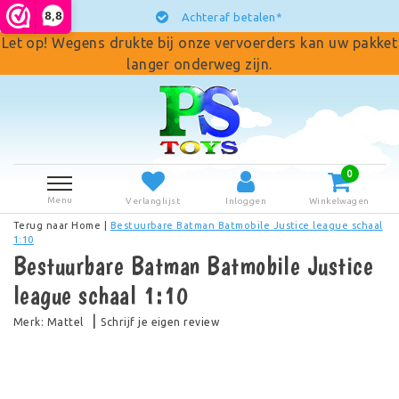
8,8
Achteraf betalen*
Let op! Wegens drukte bij onze vervoerders kan uw pakket
langer onderweg zijn.
0
Menu
Verlanglijst
Inloggen
Winkelwagen
Terug naar Home
|
Bestuurbare Batman Batmobile Justice league schaal
1:10
Bestuurbare Batman Batmobile Justice
league schaal 1:10
|
Merk:
Mattel
Schrijf je eigen review