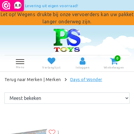
8,8
Levering uit eigen voorraad!
Let op! Wegens drukte bij onze vervoerders kan uw pakket
langer onderweg zijn.
0
Menu
Verlanglijst
Inloggen
Winkelwagen
Terug naar Merken
|
Merken
Days of Wonder