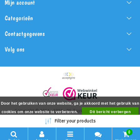
Mijn account
Categorieën
Contactgegevens
Volg ons
Door het gebruiken van onze website, ga je akkoord met het gebruik van
Copyright © 2011 - 2026 - PS Toys - All rights reserved -
cookies om onze website te verbeteren.
Dit bericht verbergen
Realization
PSToys.nl
Meer over cookies »
Filter your products
0