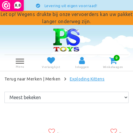
8,8
Levering uit eigen voorraad!
Let op! Wegens drukte bij onze vervoerders kan uw pakket
langer onderweg zijn.
0
Menu
Verlanglijst
Inloggen
Winkelwagen
Terug naar Merken
|
Merken
Exploding Kittens