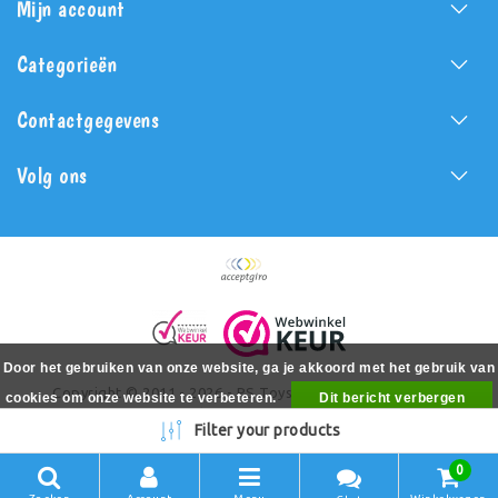
Mijn account
Categorieën
Contactgegevens
Volg ons
Door het gebruiken van onze website, ga je akkoord met het gebruik van
Copyright © 2011 - 2026 - PS Toys - All rights reserved -
cookies om onze website te verbeteren.
Dit bericht verbergen
Realization
PSToys.nl
Meer over cookies »
Filter your products
0