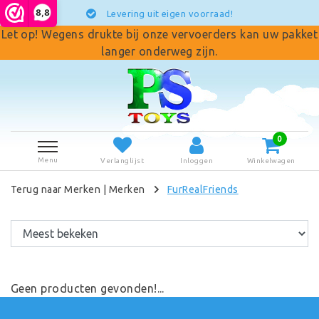
8,8
Levering uit eigen voorraad!
Let op! Wegens drukte bij onze vervoerders kan uw pakket
langer onderweg zijn.
0
Menu
Verlanglijst
Inloggen
Winkelwagen
Terug naar Merken
|
Merken
FurRealFriends
Geen producten gevonden!...