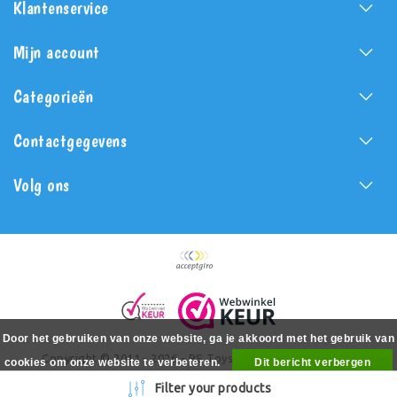
Klantenservice
Mijn account
Categorieën
Contactgegevens
Volg ons
Door het gebruiken van onze website, ga je akkoord met het gebruik van
Copyright © 2011 - 2026 - PS Toys - All rights reserved -
cookies om onze website te verbeteren.
Dit bericht verbergen
Realization
PSToys.nl
Meer over cookies »
Filter your products