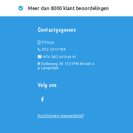
Meer dan 8000 klant beoordelingen
Contactgegevens
PStoys
072-5317189
info {at} pstoys.nl
Dulleweg 38 1721PM Broek o
p Langedijk
Volg ons
Inschrijven nieuwsbrief