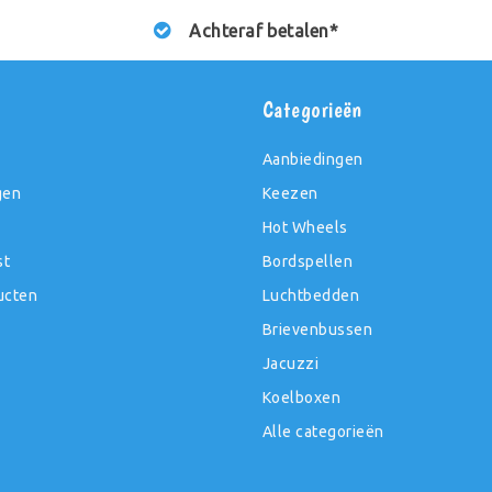
Achteraf betalen*
t
Categorieën
Aanbiedingen
gen
Keezen
Hot Wheels
st
Bordspellen
ucten
Luchtbedden
Brievenbussen
Jacuzzi
Koelboxen
Alle categorieën