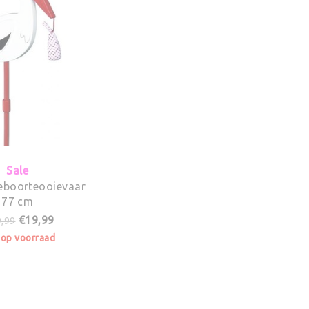
Sale
eboorteooievaar
77 cm
€19,99
,99
 op voorraad