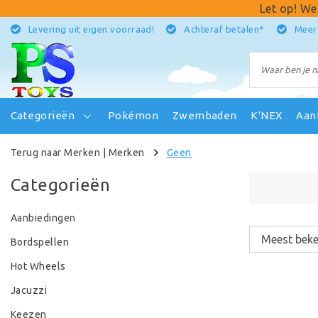
Let op! We
Levering uit eigen voorraad!
Achteraf betalen*
Meer
Categorieën
Pokémon
Zwembaden
K'NEX
Aan
Terug naar Merken
|
Merken
Geen
Categorieën
Aanbiedingen
Bordspellen
Hot Wheels
Jacuzzi
Keezen