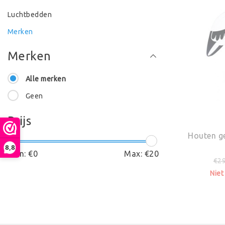
Luchtbedden
Merken
Merken
Alle merken
Geen
Prijs
Houten g
8,8
Min: €
0
Max: €
20
€29
Niet