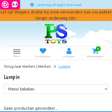
8,8
Levering uit eigen voorraad!
Let op! Wegens drukte bij onze vervoerders kan uw pakket
langer onderweg zijn.
0
Menu
Verlanglijst
Inloggen
Winkelwagen
Terug naar Merken
|
Merken
Lumpin
Lumpin
Geen producten gevonden!...