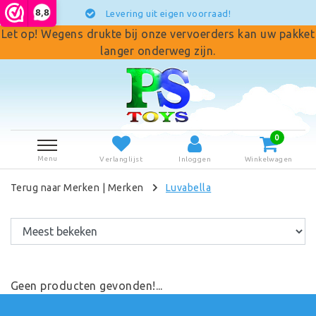
8,8
Levering uit eigen voorraad!
Let op! Wegens drukte bij onze vervoerders kan uw pakket
langer onderweg zijn.
0
Menu
Verlanglijst
Inloggen
Winkelwagen
Terug naar Merken
|
Merken
Luvabella
Geen producten gevonden!...