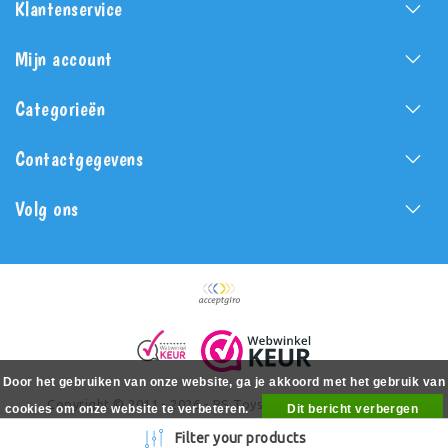
Klantenservice
Mijn account
Categorieën
Contactgegevens
Volg ons
Door het gebruiken van onze website, ga je akkoord met het gebruik van
Copyright © 2011 - 2026 - PS Toys - All rights reserved -
cookies om onze website te verbeteren.
Dit bericht verbergen
Realization
PSToys.nl
Meer over cookies »
Filter your products