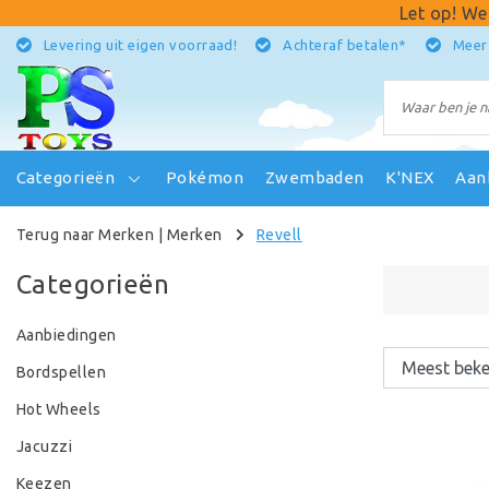
Let op! We
Levering uit eigen voorraad!
Achteraf betalen*
Meer
Categorieën
Pokémon
Zwembaden
K'NEX
Aan
Terug naar Merken
|
Merken
Revell
Categorieën
Aanbiedingen
Bordspellen
Hot Wheels
Jacuzzi
Keezen