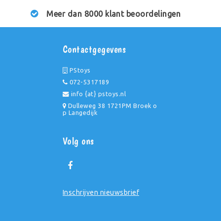
Meer dan 8000 klant beoordelingen
Contactgegevens
PStoys
072-5317189
info {at} pstoys.nl
Dulleweg 38 1721PM Broek o
p Langedijk
Volg ons
Inschrijven nieuwsbrief