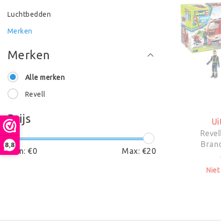
Luchtbedden
Merken
Merken
Alle merken
Revell
Prijs
Ui
Revel
Bran
8,8
Min: €
0
Max: €
20
Niet