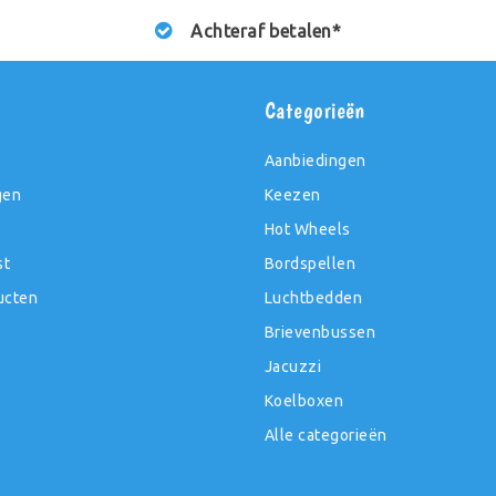
Achteraf betalen*
t
Categorieën
Aanbiedingen
gen
Keezen
Hot Wheels
st
Bordspellen
ucten
Luchtbedden
Brievenbussen
Jacuzzi
Koelboxen
Alle categorieën