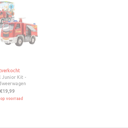
tverkocht
l Junior Kit -
dweerwagen
€19,99
 op voorraad