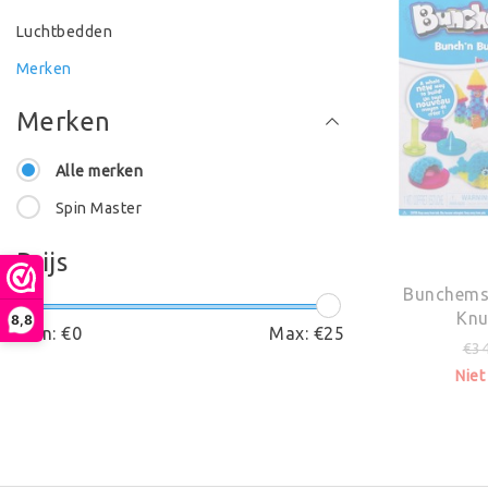
Luchtbedden
Merken
Merken
Alle merken
Spin Master
Prijs
Bunchems 
Knu
8,8
Min: €
0
Max: €
25
€34
Niet