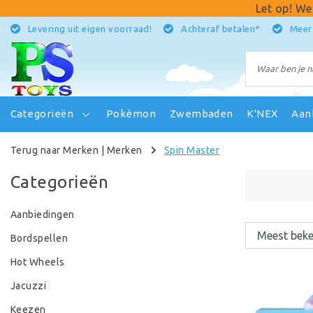
Let op! We
Levering uit eigen voorraad!
Achteraf betalen*
Meer
Categorieën
Pokémon
Zwembaden
K'NEX
Aan
Terug naar Merken
|
Merken
Spin Master
Categorieën
Aanbiedingen
Bordspellen
Hot Wheels
Jacuzzi
Keezen