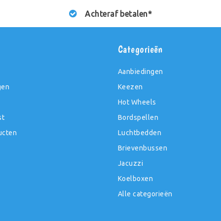
Achteraf betalen*
t
Categorieën
Aanbiedingen
gen
Keezen
Hot Wheels
st
Bordspellen
ucten
Luchtbedden
Brievenbussen
Jacuzzi
Koelboxen
Alle categorieën