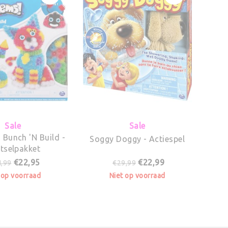
Sale
Sale
Bunch 'N Build -
Soggy Doggy - Actiespel
tselpakket
€22,95
€22,99
,99
€29,99
 op voorraad
Niet op voorraad