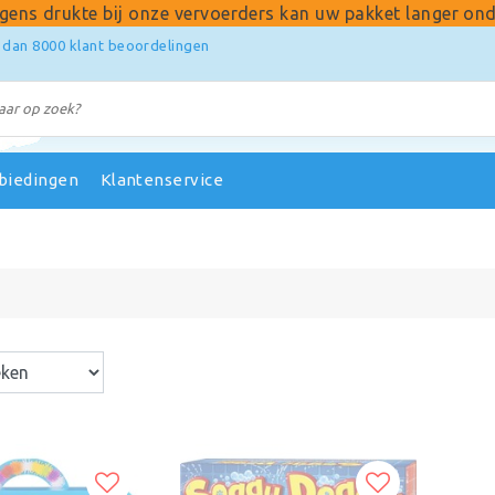
gens drukte bij onze vervoerders kan uw pakket langer ond
 dan 8000 klant beoordelingen
biedingen
Klantenservice