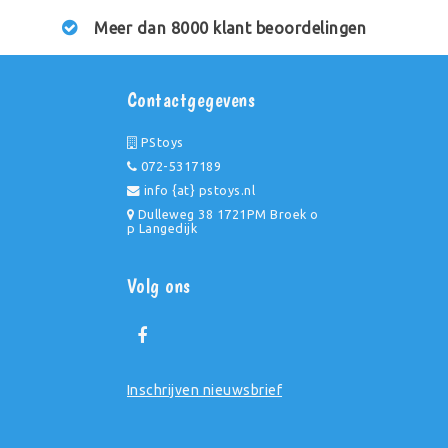
Meer dan 8000 klant beoordelingen
Contactgegevens
PStoys
072-5317189
info {at} pstoys.nl
Dulleweg 38 1721PM Broek o
p Langedijk
Volg ons
Inschrijven nieuwsbrief