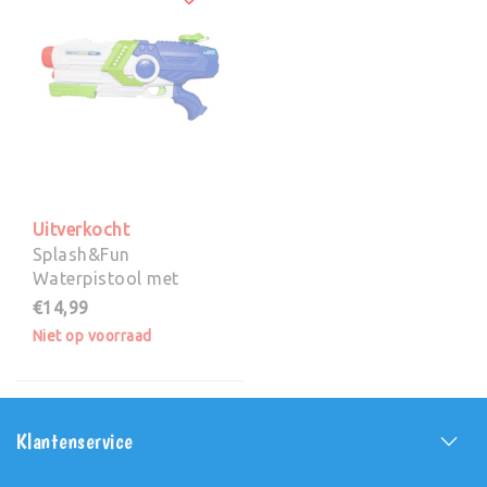
Uitverkocht
Splash&Fun
Waterpistool met
Pompfunctie - 46 cm
€14,99
Niet op voorraad
Klantenservice