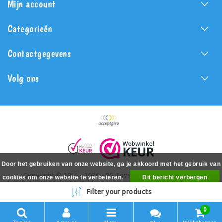
Mijn account
Categorieën
Contactgegevens
Volg ons
Door het gebruiken van onze website, ga je akkoord met het gebruik van
Copyright © 2011 - 2026 - PS Toys - All rights reserved -
cookies om onze website te verbeteren.
Dit bericht verbergen
Realization
PSToys.nl
Meer over cookies »
Filter your products
0