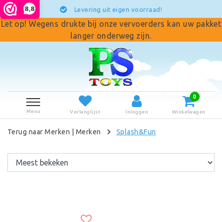
8,8
Levering uit eigen voorraad!
Let op! Wegens drukte bij onze vervoerders kan uw pakket
langer onderweg zijn.
0
Menu
Verlanglijst
Inloggen
Winkelwagen
Terug naar Merken
|
Merken
Splash&Fun