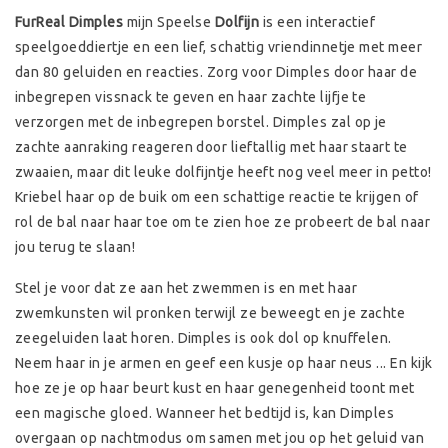
FurReal Dimples
mijn Speelse
Dolfijn
is een interactief
speelgoeddiertje en een lief, schattig vriendinnetje met meer
dan 80 geluiden en reacties. Zorg voor Dimples door haar de
inbegrepen vissnack te geven en haar zachte lijfje te
verzorgen met de inbegrepen borstel. Dimples zal op je
zachte aanraking reageren door lieftallig met haar staart te
zwaaien, maar dit leuke dolfijntje heeft nog veel meer in petto!
Kriebel haar op de buik om een schattige reactie te krijgen of
rol de bal naar haar toe om te zien hoe ze probeert de bal naar
jou terug te slaan!
Stel je voor dat ze aan het zwemmen is en met haar
zwemkunsten wil pronken terwijl ze beweegt en je zachte
zeegeluiden laat horen. Dimples is ook dol op knuffelen.
Neem haar in je armen en geef een kusje op haar neus ... En kijk
hoe ze je op haar beurt kust en haar genegenheid toont met
een magische gloed. Wanneer het bedtijd is, kan Dimples
overgaan op nachtmodus om samen met jou op het geluid van