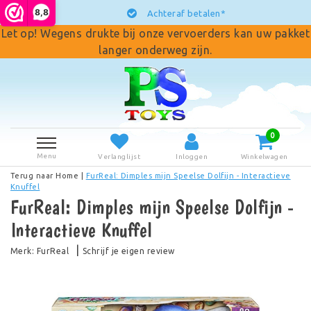
8,8
Achteraf betalen*
Let op! Wegens drukte bij onze vervoerders kan uw pakket
langer onderweg zijn.
0
Menu
Verlanglijst
Inloggen
Winkelwagen
Terug naar Home
|
FurReal: Dimples mijn Speelse Dolfijn - Interactieve
Knuffel
FurReal: Dimples mijn Speelse Dolfijn -
Interactieve Knuffel
|
Merk:
FurReal
Schrijf je eigen review