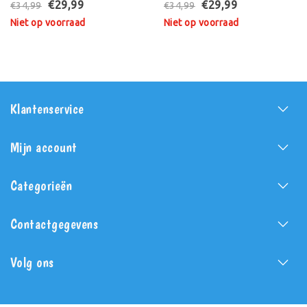
Interactieve Knuffel
Knuffel
€29,99
€29,99
€34,99
€34,99
Niet op voorraad
Niet op voorraad
Klantenservice
Mijn account
Categorieën
Contactgegevens
Volg ons