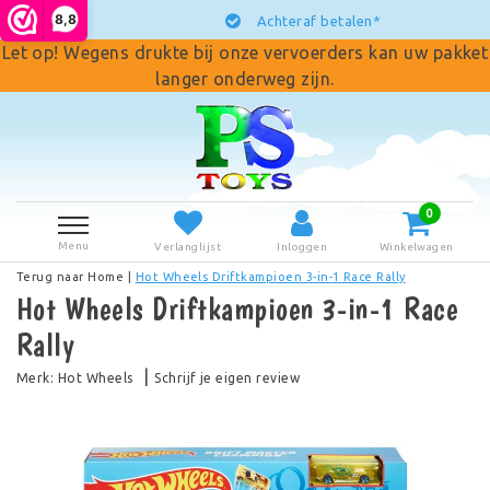
8,8
Achteraf betalen*
Let op! Wegens drukte bij onze vervoerders kan uw pakket
langer onderweg zijn.
0
Menu
Verlanglijst
Inloggen
Winkelwagen
Terug naar Home
|
Hot Wheels Driftkampioen 3-in-1 Race Rally
Hot Wheels Driftkampioen 3-in-1 Race
Rally
|
Merk:
Hot Wheels
Schrijf je eigen review