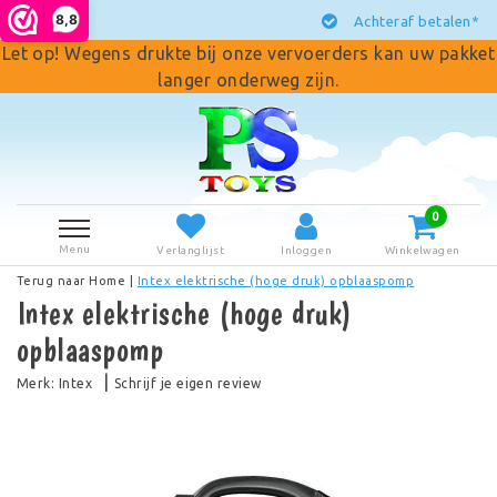
8,8
Achteraf betalen*
Let op! Wegens drukte bij onze vervoerders kan uw pakket
langer onderweg zijn.
0
Menu
Verlanglijst
Inloggen
Winkelwagen
Terug naar Home
|
Intex elektrische (hoge druk) opblaaspomp
Intex elektrische (hoge druk)
opblaaspomp
|
Merk:
Intex
Schrijf je eigen review