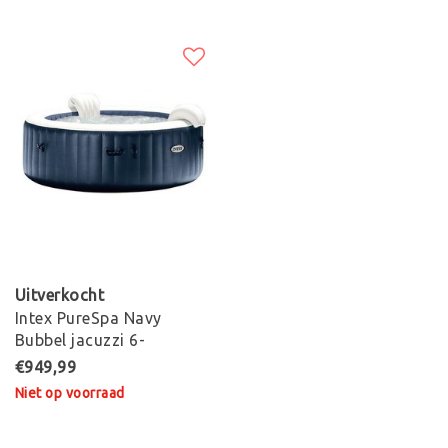
Uitverkocht
Intex PureSpa Navy
Bubbel jacuzzi 6-
persoons
€949,99
Niet op voorraad