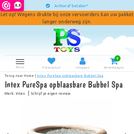
8,8
Achteraf betalen*
Let op! Wegens drukte bij onze vervoerders kan uw pakket
langer onderweg zijn.
0
Menu
Verlanglijst
Inloggen
Winkelwagen
Terug naar Home
|
Intex PureSpa opblaasbare Bubbel Spa
Intex PureSpa opblaasbare Bubbel Spa
|
Merk:
Intex
Schrijf je eigen review