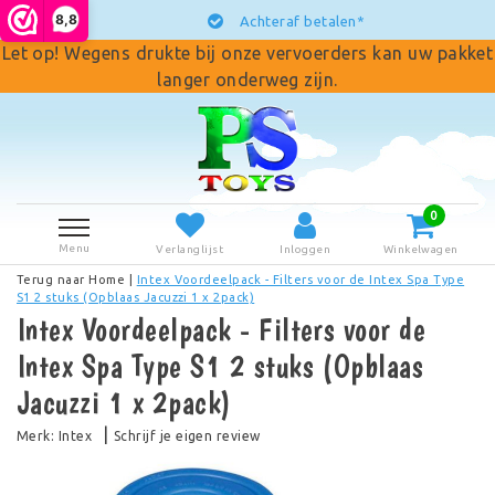
8,8
Achteraf betalen*
Let op! Wegens drukte bij onze vervoerders kan uw pakket
langer onderweg zijn.
0
Menu
Verlanglijst
Inloggen
Winkelwagen
Terug naar Home
|
Intex Voordeelpack - Filters voor de Intex Spa Type
S1 2 stuks (Opblaas Jacuzzi 1 x 2pack)
Intex Voordeelpack - Filters voor de
Intex Spa Type S1 2 stuks (Opblaas
Jacuzzi 1 x 2pack)
|
Merk:
Intex
Schrijf je eigen review