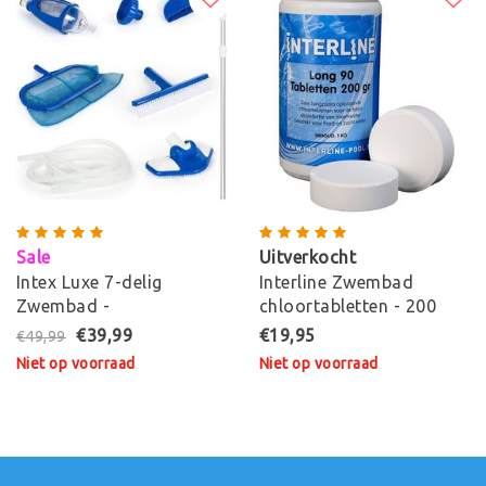
Sale
Uitverkocht
Intex Luxe 7-delig
Interline Zwembad
Zwembad -
chloortabletten - 200
Onderhoudsset
grams
€39,99
€19,95
€49,99
Niet op voorraad
Niet op voorraad