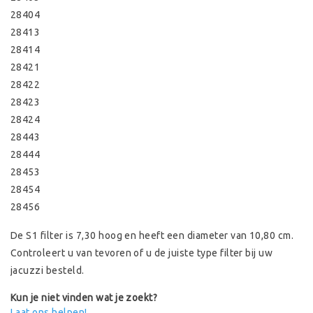
28404
28413
28414
28421
28422
28423
28424
28443
28444
28453
28454
28456
De S1 filter is 7,30 hoog en heeft een diameter van 10,80 cm.
Controleert u van tevoren of u de juiste type filter bij uw
jacuzzi besteld.
Kun je niet vinden wat je zoekt?
Laat ons helpen!