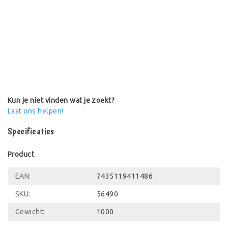
Groot formaat zwembad voor het hele gezin. Met zachte
en extra brede zijwanden om tegenaan of op te leunen.
Gemaakt van getest vinyl. Kan met elke hand- of
voetpomp worden opgeblazen en is weer compact op te
bergen. Als 8-vorm gemaakt, afmetingen: 262 x 160 x 46
cm
Kun je niet vinden wat je zoekt?
Laat ons helpen!
Specificaties
Product
EAN:
7435119411486
SKU:
56490
Gewicht:
1000