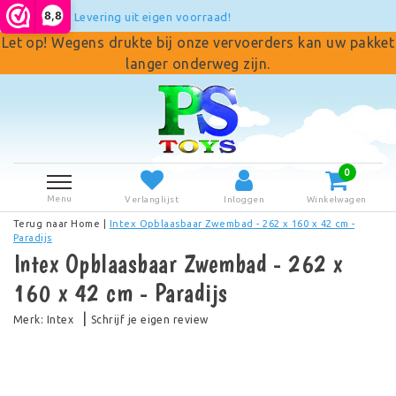
8,8
 uit eigen voorraad!
Achte
Let op! Wegens drukte bij onze vervoerders kan uw pakket
langer onderweg zijn.
0
Menu
Verlanglijst
Inloggen
Winkelwagen
Terug naar Home
|
Intex Opblaasbaar Zwembad - 262 x 160 x 42 cm -
Paradijs
Intex Opblaasbaar Zwembad - 262 x
160 x 42 cm - Paradijs
|
Merk:
Intex
Schrijf je eigen review