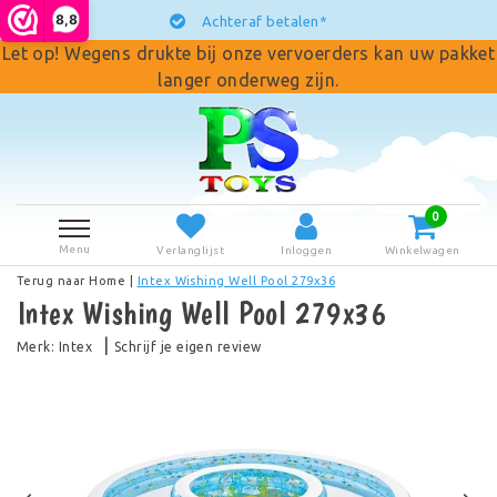
8,8
Achteraf betalen*
Let op! Wegens drukte bij onze vervoerders kan uw pakket
langer onderweg zijn.
0
Menu
Verlanglijst
Inloggen
Winkelwagen
Terug naar Home
|
Intex Wishing Well Pool 279x36
Intex Wishing Well Pool 279x36
|
Merk:
Intex
Schrijf je eigen review