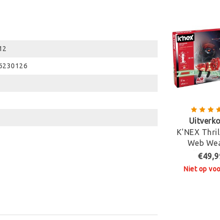
12
6230126
Uitverk
K'NEX Thril
Web We
Rollercoa
€49,9
Bouws
Niet op vo