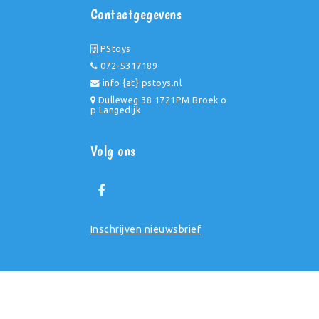
Contactgegevens
PStoys
072-5317189
info {at} pstoys.nl
Dulleweg 38 1721PM Broek o
p Langedijk
Volg ons
Inschrijven nieuwsbrief