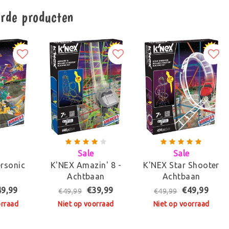
erde producten
Sale
Sale
rsonic
K'NEX Amazin' 8 -
K'NEX Star Shooter
l
Achtbaan
Achtbaan
49,99
€39,99
€49,99
€49,99
€49,99
orraad
Niet op voorraad
Niet op voorraad