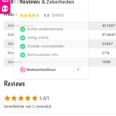
Specificaties
8,8
Product
Artikelnummer:
431007
EAN:
074447
SKU:
34367
btw:
21%
Gewicht:
1000
Reviews
5,0/5
Gemiddelde van 2 review(s)