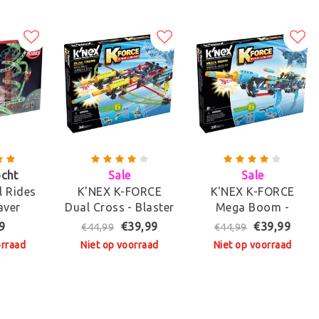
ocht
Sale
Sale
l Rides
K'NEX K-FORCE
K'NEX K-FORCE
aver
Dual Cross - Blaster
Mega Boom -
ster -
Blaster
9
€39,99
€39,99
€44,99
€44,99
et
orraad
Niet op voorraad
Niet op voorraad