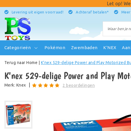
Let op! We
Levering uit eigen voorraad!
Achteraf betalen*
Meer
Categorieën
Pokémon
Zwembaden
K'NEX
Aan
Terug naar Home
|
K'nex 529-delige Power and Play Motorized Bu
K'nex 529-delige Power and Play Moto
|
Merk:
Knex
2 beoordelingen