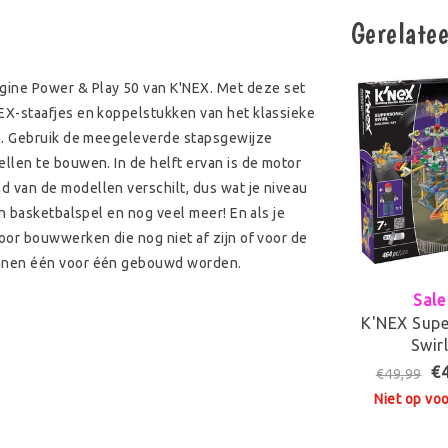
Gerelate
ne Power & Play 50 van K'NEX. Met deze set
EX-staafjes en koppelstukken van het klassieke
en. Gebruik de meegeleverde stapsgewijze
len te bouwen. In de helft ervan is de motor
 van de modellen verschilt, dus wat je niveau
n basketbalspel en nog veel meer! En als je
or bouwwerken die nog niet af zijn of voor de
unnen één voor één gebouwd worden.
Sale
K'NEX Supe
Swir
€
€49,99
Niet op vo