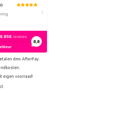
etalen dmv AfterPay.
endkosten.
it eigen voorraad!
ct