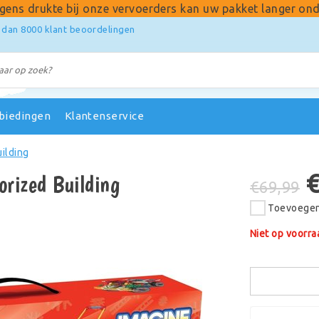
gens drukte bij onze vervoerders kan uw pakket langer ond
 dan 8000 klant beoordelingen
biedingen
Klantenservice
ilding
rized Building
€69,99
Toevoegen 
Niet op voorra