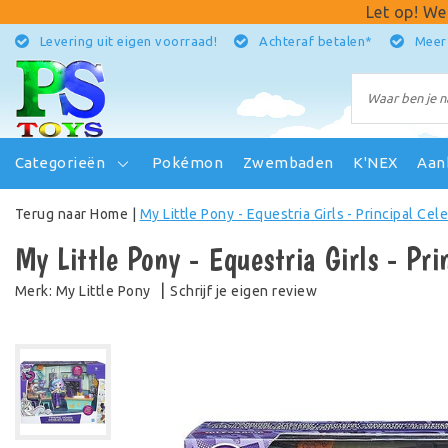
Let op! We
Levering uit eigen voorraad!
Achteraf betalen*
Meer
Categorieën
Pokémon
Zwembaden
K'NEX
Aan
Terug naar Home
|
My Little Pony - Equestria Girls - Principal Cele
My Little Pony - Equestria Girls - Pri
|
Schrijf je eigen review
Merk:
My Little Pony