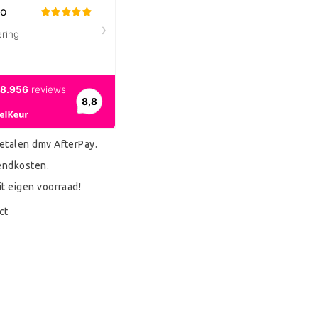
etalen dmv AfterPay.
endkosten.
it eigen voorraad!
ct