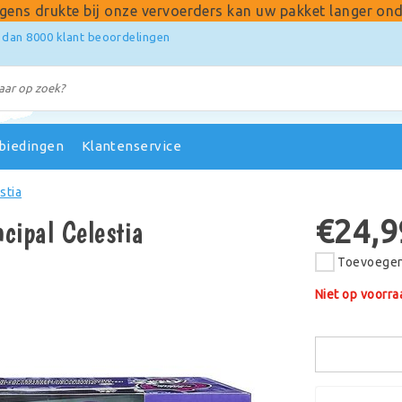
gens drukte bij onze vervoerders kan uw pakket langer ond
 dan 8000 klant beoordelingen
biedingen
Klantenservice
stia
€24,9
ncipal Celestia
Toevoegen 
Niet op voorra