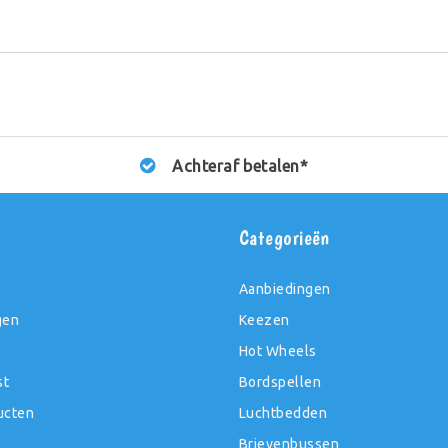
Achteraf betalen*
t
Categorieën
Aanbiedingen
gen
Keezen
Hot Wheels
st
Bordspellen
ucten
Luchtbedden
Brievenbussen