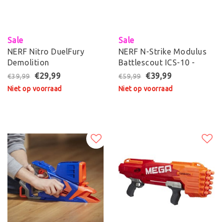
Sale
Sale
NERF Nitro DuelFury
NERF N-Strike Modulus
Demolition
Battlescout ICS-10 -
Blaster
€29,99
€39,99
€39,99
€59,99
Niet op voorraad
Niet op voorraad