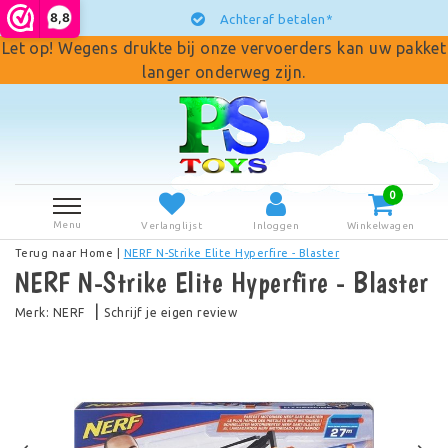
8,8
Achteraf betalen*
Let op! Wegens drukte bij onze vervoerders kan uw pakket
langer onderweg zijn.
0
Menu
Verlanglijst
Inloggen
Winkelwagen
Terug naar Home
|
NERF N-Strike Elite Hyperfire - Blaster
NERF N-Strike Elite Hyperfire - Blaster
|
Merk:
NERF
Schrijf je eigen review