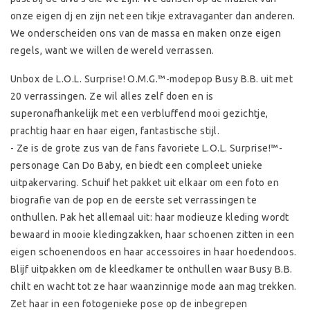
onze eigen dj en zijn net een tikje extravaganter dan anderen.
We onderscheiden ons van de massa en maken onze eigen
regels, want we willen de wereld verrassen.
Unbox de L.O.L. Surprise! O.M.G.™-modepop Busy B.B. uit met
20 verrassingen. Ze wil alles zelf doen en is
superonafhankelijk met een verbluffend mooi gezichtje,
prachtig haar en haar eigen, fantastische stijl.
- Ze is de grote zus van de fans favoriete L.O.L. Surprise!™-
personage Can Do Baby, en biedt een compleet unieke
uitpakervaring. Schuif het pakket uit elkaar om een foto en
biografie van de pop en de eerste set verrassingen te
onthullen. Pak het allemaal uit: haar modieuze kleding wordt
bewaard in mooie kledingzakken, haar schoenen zitten in een
eigen schoenendoos en haar accessoires in haar hoedendoos.
Blijf uitpakken om de kleedkamer te onthullen waar Busy B.B.
chilt en wacht tot ze haar waanzinnige mode aan mag trekken.
Zet haar in een fotogenieke pose op de inbegrepen