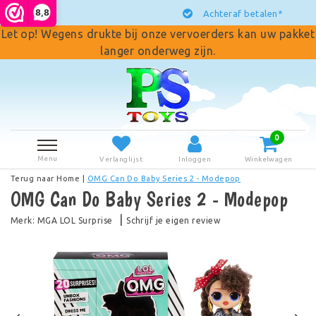
8,8
Achteraf betalen*
Let op! Wegens drukte bij onze vervoerders kan uw pakket
langer onderweg zijn.
0
Menu
Verlanglijst
Inloggen
Winkelwagen
Terug naar Home
|
OMG Can Do Baby Series 2 - Modepop
OMG Can Do Baby Series 2 - Modepop
|
Merk:
MGA LOL Surprise
Schrijf je eigen review