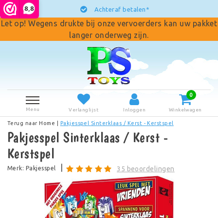
8,8
Achteraf betalen*
Let op! Wegens drukte bij onze vervoerders kan uw pakket
langer onderweg zijn.
0
Menu
Verlanglijst
Inloggen
Winkelwagen
Terug naar Home
|
Pakjesspel Sinterklaas / Kerst - Kerstspel
Pakjesspel Sinterklaas / Kerst -
Kerstspel
|
Merk:
Pakjesspel
35 beoordelingen