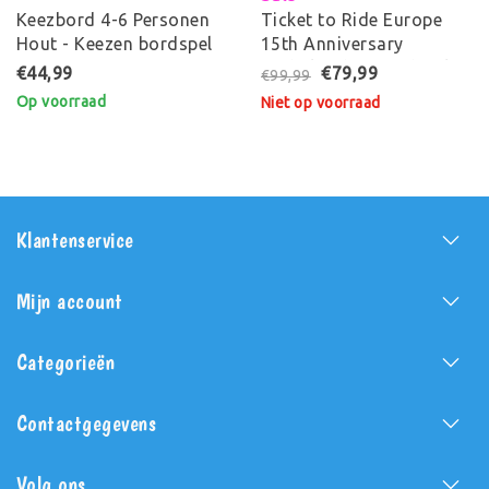
Keezbord 4-6 Personen
Ticket to Ride Europe
Hout - Keezen bordspel
15th Anniversary
Nederlands - Bordspel
€44,99
€79,99
€99,99
Op voorraad
Niet op voorraad
Klantenservice
Mijn account
Categorieën
Contactgegevens
Volg ons