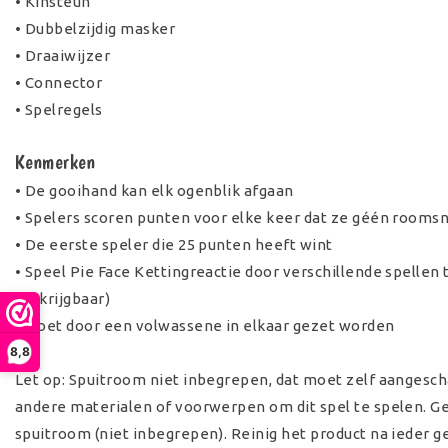
• Kinsteun
• Dubbelzijdig masker
• Draaiwijzer
• Connector
• Spelregels
Kenmerken
• De gooihand kan elk ogenblik afgaan
• Spelers scoren punten voor elke keer dat ze géén rooms
• De eerste speler die 25 punten heeft wint
• Speel Pie Face Kettingreactie door verschillende spellen 
verkrijgbaar)
• Moet door een volwassene in elkaar gezet worden
8,8
Let op: Spuitroom niet inbegrepen, dat moet zelf aangesch
andere materialen of voorwerpen om dit spel te spelen. Ge
spuitroom (niet inbegrepen). Reinig het product na ieder g