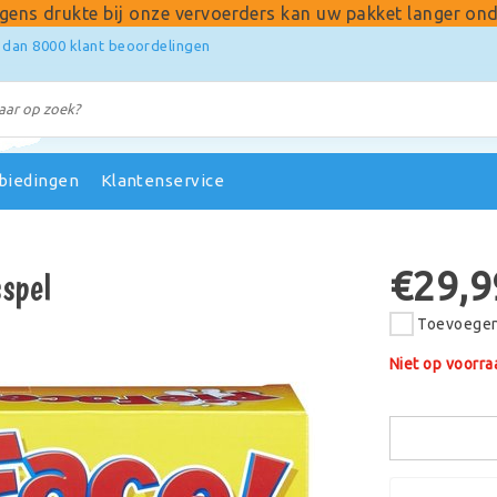
gens drukte bij onze vervoerders kan uw pakket langer ond
 dan 8000 klant beoordelingen
biedingen
Klantenservice
€29,9
spel
Toevoegen 
Niet op voorra