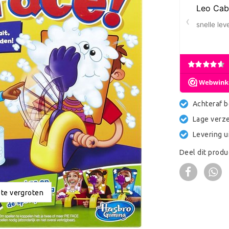
Achteraf b
Lage verz
Levering u
Deel dit produ
 te vergroten