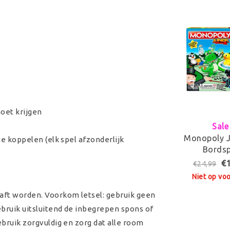
noet krijgen
Sale
Monopoly J
te koppelen (elk spel afzonderlijk
Bordsp
€
€24,99
Niet op vo
aft worden. Voorkom letsel: gebruik geen
bruik uitsluitend de inbegrepen spons of
ebruik zorgvuldig en zorg dat alle room