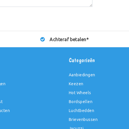
Achteraf betalen*
t
Categorieën
Aanbiedingen
gen
Keezen
Hot Wheels
st
Bordspellen
ucten
Luchtbedden
Brievenbussen
Jacuzzi