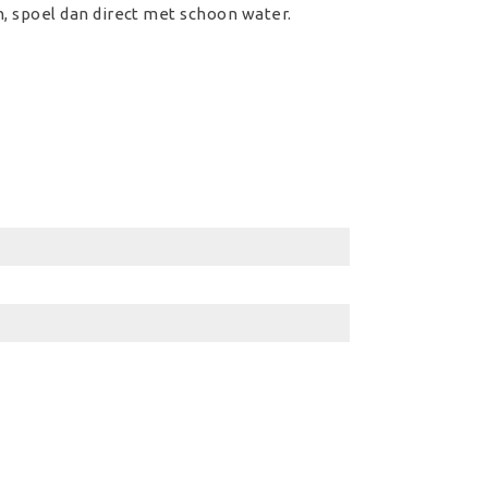
n, spoel dan direct met schoon water.
n. Niet geschikt voor kinderen jonger dan 3