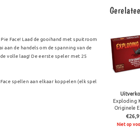
Gerelate
l Pie Face! Laad de gooihand met spuitroom
aai aan de handels om de spanning van de
de volle laag! De eerste speler met 25
 Face spellen aan elkaar koppelen (elk spel
Uitverk
Exploding 
Originele E
Nederland
€26,9
Kaarts
Niet op vo