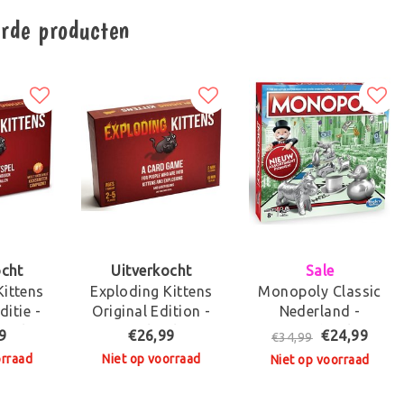
erde producten
ocht
Uitverkocht
Sale
Kittens
Exploding Kittens
Monopoly Classic
ditie -
Original Edition -
Nederland -
stalig
Engelstalig
Bordspel
9
€26,99
€24,99
€34,99
pel
Kaartspel
orraad
Niet op voorraad
Niet op voorraad