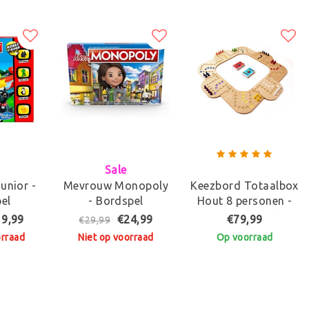
Sale
unior -
Mevrouw Monopoly
Keezbord Totaalbox
el
- Bordspel
Hout 8 personen -
Keezenspel
19,99
€24,99
€79,99
€29,99
Op voorraad
orraad
Niet op voorraad