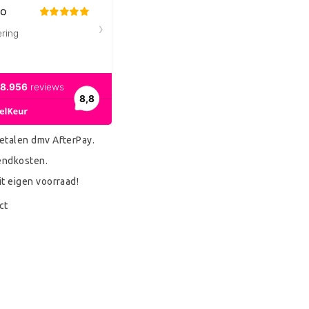
etalen dmv AfterPay.
endkosten.
it eigen voorraad!
ct