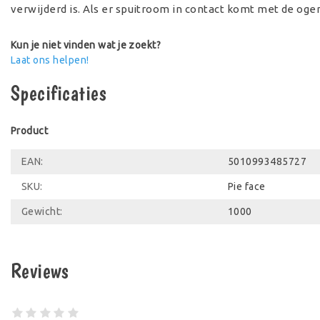
verwijderd is. Als er spuitroom in contact komt met de oge
Kun je niet vinden wat je zoekt?
Leeftijd: vanaf 5 jaar. Voor 2 of meer spelers.
Laat ons helpen!
Waarschuwing: verstikkingsgevaar – bevat kleine onderdele
Specificaties
jaar.
Product
EAN:
5010993485727
SKU:
Pie face
Gewicht:
1000
Reviews