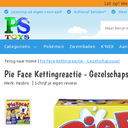
Let op! We
Levering uit eigen voorraad!
Achteraf betalen*
Meer
Categorieën
Pokémon
Zwembaden
K'NEX
Aan
Terug naar Home
|
Pie Face Kettingreactie - Gezelschapsspel
Pie Face Kettingreactie - Gezelschaps
|
Schrijf je eigen review
Merk:
Hasbro