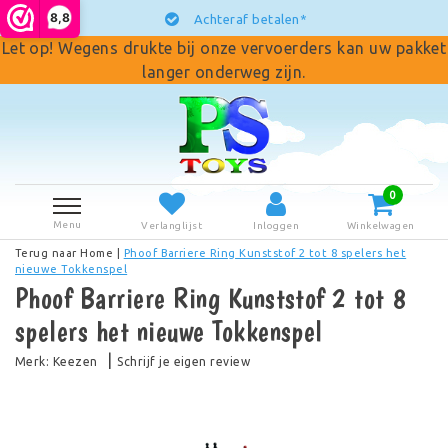
8,8
Achteraf betalen*
Let op! Wegens drukte bij onze vervoerders kan uw pakket
langer onderweg zijn.
0
Menu
Verlanglijst
Inloggen
Winkelwagen
Terug naar Home
|
Phoof Barriere Ring Kunststof 2 tot 8 spelers het
nieuwe Tokkenspel
Phoof Barriere Ring Kunststof 2 tot 8
spelers het nieuwe Tokkenspel
|
Merk:
Keezen
Schrijf je eigen review