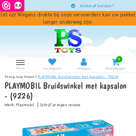
8,8
Achteraf betalen*
Let op! Wegens drukte bij onze vervoerders kan uw pakket
langer onderweg zijn.
0
Menu
Verlanglijst
Inloggen
Winkelwagen
Terug naar Home
|
PLAYMOBIL Bruidswinkel met kapsalon - (9226)
PLAYMOBIL Bruidswinkel met kapsalon
- (9226)
|
Merk:
Playmobil
Schrijf je eigen review