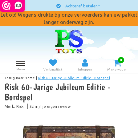
8,8
Achteraf betalen*
Let op! Wegens drukte bij onze vervoerders kan uw pakket
langer onderweg zijn.
0
Menu
Verlanglijst
Inloggen
Winkelwagen
Terug naar Home
|
Risk 60-Jarige Jubileum Editie - Bordspel
Risk 60-Jarige Jubileum Editie -
Bordspel
|
Merk:
Risk
Schrijf je eigen review