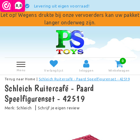
8,8
Levering uit eigen voorraad!
Let op! Wegens drukte bij onze vervoerders kan uw pakket
langer onderweg zijn.
0
Menu
Verlanglijst
Inloggen
Winkelwagen
Terug naar Home
|
Schleich Ruitercafé - Paard Speelfigurenset - 42519
Schleich Ruitercafé - Paard
Speelfigurenset - 42519
|
Merk:
Schleich
Schrijf je eigen review