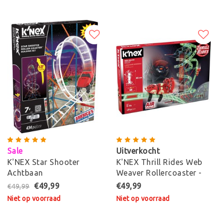
Sale
Uitverkocht
K'NEX Star Shooter
K'NEX Thrill Rides Web
Achtbaan
Weaver Rollercoaster -
Bouwset
€49,99
€49,99
€49,99
Niet op voorraad
Niet op voorraad