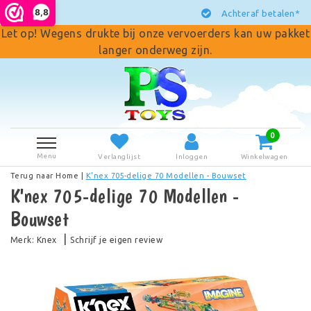
8,8
Achteraf betalen*
Let op! Wegens drukte bij onze vervoerders kan uw pakket
langer onderweg zijn.
0
Menu
Verlanglijst
Inloggen
Winkelwagen
Terug naar Home
|
K'nex 705-delige 70 Modellen - Bouwset
K'nex 705-delige 70 Modellen -
Bouwset
|
Merk:
Knex
Schrijf je eigen review