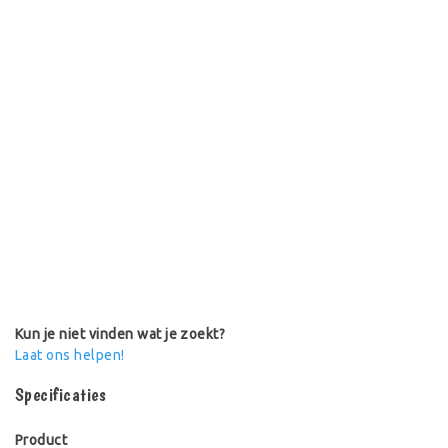
Bouwen wordt WAUW met de bouwset met 70 modellen!
Bevat instructies/ideeën voor 70 unieke modellen met
alle klassieke K'NEX-onderdelen. Bouw auto's,
vliegtuigen, zeedieren en nog veel meer. Vol 700 K'NEX-
staafjes en -koppelstukken! Bewaar de onderdelen in de
handige bewaarschatkist. De meeste modellen kunnen
één voor één gebouwd worden.
Perfect voor bouwende kinderen van 7 jaar en ouder.
Gemaakt in de VS
Kun je niet vinden wat je zoekt?
Laat ons helpen!
Specificaties
Product