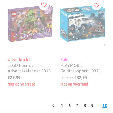
Uitverkocht
Sale
LEGO Friends
PLAYMOBIL
Adventskalender 2018
Geldtransport - 9371
- 41353
€29,99
€32,99
€39,99
Niet op voorraad
Niet op voorraad
...
1
6
7
8
9
10