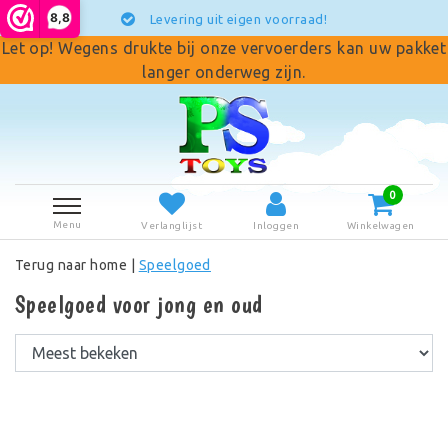
8,8
Levering uit eigen voorraad!
Let op! Wegens drukte bij onze vervoerders kan uw pakket
langer onderweg zijn.
0
Menu
Verlanglijst
Inloggen
Winkelwagen
Terug naar home
|
Speelgoed
Speelgoed voor jong en oud