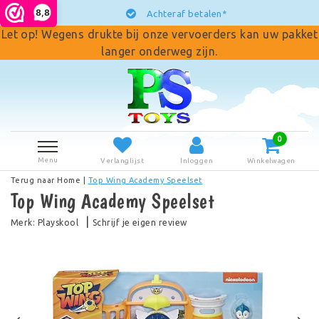
8,8
Achteraf betalen*
Let op! Wegens drukte bij onze vervoerders kan uw pakket
langer onderweg zijn.
0
Menu
Verlanglijst
Inloggen
Winkelwagen
Terug naar Home
|
Top Wing Academy Speelset
Top Wing Academy Speelset
|
Merk:
Playskool
Schrijf je eigen review