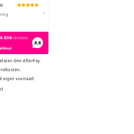
etalen dmv AfterPay.
endkosten.
it eigen voorraad!
ct