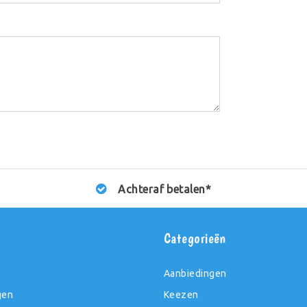
Achteraf betalen*
t
Categorieën
Aanbiedingen
gen
Keezen