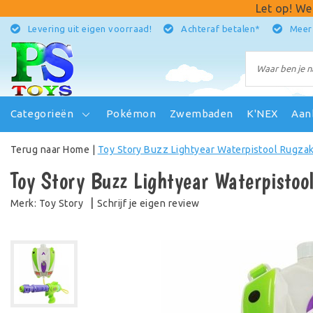
Let op! We
Levering uit eigen voorraad!
Achteraf betalen*
Meer
Categorieën
Pokémon
Zwembaden
K'NEX
Aan
Terug naar Home
|
Toy Story Buzz Lightyear Waterpistool Rugza
Toy Story Buzz Lightyear Waterpistoo
|
Schrijf je eigen review
Merk:
Toy Story