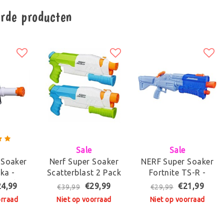
erde producten
Sale
Sale
 Soaker
Nerf Super Soaker
NERF Super Soaker
ka -
Scatterblast 2 Pack
Fortnite TS-R -
tool
- Waterpistool
Waterpistool
24,99
€29,99
€21,99
€39,99
€29,99
orraad
Niet op voorraad
Niet op voorraad