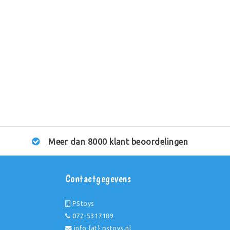
Meer dan 8000 klant beoordelingen
Contactgegevens
PStoys
072-5317189
info {at} pstoys.nl