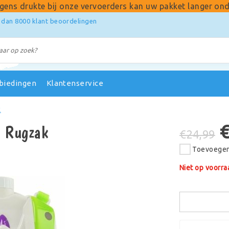
gens drukte bij onze vervoerders kan uw pakket langer ond
 dan 8000 klant beoordelingen
biedingen
Klantenservice
k
l Rugzak
€24,99
Toevoegen 
Niet op voorra