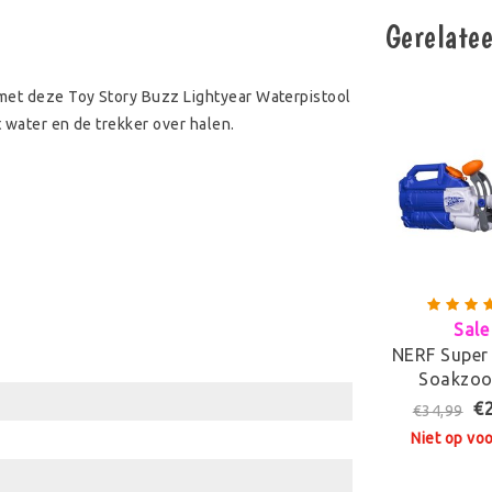
Gerelate
 met deze Toy Story Buzz Lightyear Waterpistool
t water en de trekker over halen.
Sale
NERF Super
Soakzoo
Waterpis
€
€34,99
Niet op vo