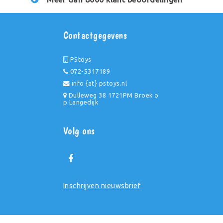
Contactgegevens
PStoys
072-5317189
info {at} pstoys.nl
Dulleweg 38 1721PM Broek o
p Langedijk
Volg ons
Inschrijven nieuwsbrief