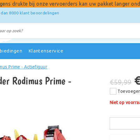
gens drukte bij onze vervoerders kan uw pakket langer ond
 dan 8000 klant beoordelingen
biedingen
Klantenservice
us Prime - Actiefiguur
der Rodimus Prime -
€59,99
Toevoegen 
Niet op voorra