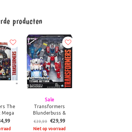
erde producten
Sale
rs The
Transformers
t Mega
Blunderbuss &
rm 1-
Broadside Robot
34,99
€29,99
€39,99
er - 35
orraad
Niet op voorraad