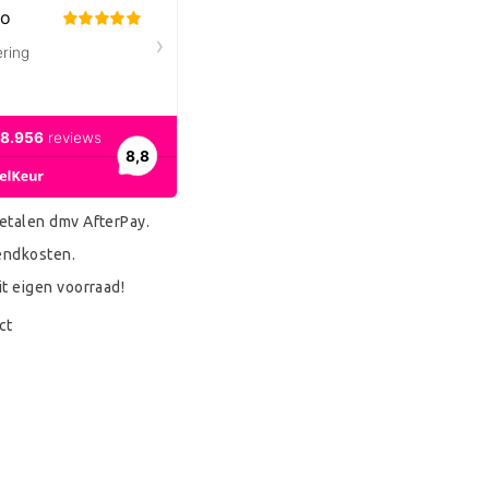
etalen dmv AfterPay.
endkosten.
it eigen voorraad!
ct