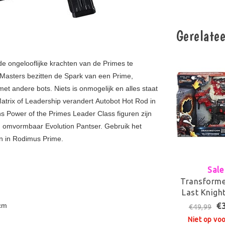
Gerelate
 ongelooflijke krachten van de Primes te
Masters bezitten de Spark van een Prime,
 andere bots. Niets is onmogelijk en alles staat
atrix of Leadership verandert Autobot Hot Rod in
s Power of the Primes Leader Class figuren zijn
n omvormbaar Evolution Pantser. Gebruik het
n in Rodimus Prime.
Sale
Transforme
Last Knigh
Dragonsto
€
 cm
€49,99
Step Chang
Niet op vo