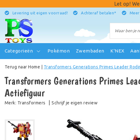
Let op! We
Levering uit eigen voorraad!
Achteraf betalen*
Meer
Categorieën
Pokémon
Zwembaden
K'NEX
Aan
Terug naar Home
|
Transformers Generations Primes Leader Rodim
Transformers Generations Primes Lea
Actiefiguur
|
Schrijf je eigen review
Merk:
Transformers