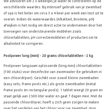
We adviseren om 2 x wekelijks je water te controleren op de
verschillende waardes. Bij intensief gebruik van je zwembad
of spa is het beter om circa 3 a 4 keer per week een test uit te
voeren. Indien de waterwaardes (Alkaliteit, Bromine, pH)
afwijken is het nodig om direct actie te ondernemen door het
toevoegen van ondersteunende middelen zoals
chloortabletten, pH correctiemiddelen of producten om te
alkaliniteit te corrigeren.
Poolpower long (mini) - 20 grams chloortabletten - 2 kg
Poolpower langzaam oplossende (long mini) chloortabletten
(100 stuks) voor desinfectie van zwemwater (te gebruiken in
een chloordrijver). Geschikt voor zowel kleine zwembaden
(easy sets, frame pools etc.) als grote zwembaden (metal
frame pools en rectangular pools). 1 tablet weegt 20 gram en
staat gelijk aan 2500 liter water en gaat 7 dagen mee. Met de
passende chloordrijver, hoeft u zich geen zorgen te maken
over het verdelen van het chloor voor uw zwembad. Voor