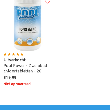
Uitverkocht
Pool Power - Zwembad
chloortabletten - 20
grams
€19,99
Niet op voorraad