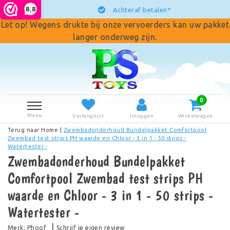
8,8
Achteraf betalen*
Let op! Wegens drukte bij onze vervoerders kan uw pakket
langer onderweg zijn.
0
Menu
Verlanglijst
Inloggen
Winkelwagen
Terug naar Home
|
Zwembadonderhoud Bundelpakket Comfortpool
Zwembad test strips PH waarde en Chloor - 3 in 1 - 50 strips -
Watertester -
Zwembadonderhoud Bundelpakket
Comfortpool Zwembad test strips PH
waarde en Chloor - 3 in 1 - 50 strips -
Watertester -
|
Merk:
Phoof
Schrijf je eigen review