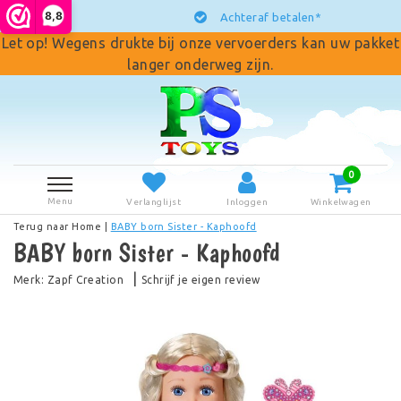
8,8
Achteraf betalen*
Let op! Wegens drukte bij onze vervoerders kan uw pakket
langer onderweg zijn.
0
Menu
Verlanglijst
Inloggen
Winkelwagen
Terug naar Home
|
BABY born Sister - Kaphoofd
BABY born Sister - Kaphoofd
|
Merk:
Zapf Creation
Schrijf je eigen review