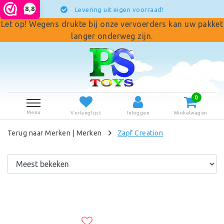
8,8
Levering uit eigen voorraad!
Let op! Wegens drukte bij onze vervoerders kan uw pakket
langer onderweg zijn.
0
Menu
Verlanglijst
Inloggen
Winkelwagen
Terug naar Merken
|
Merken
Zapf Creation