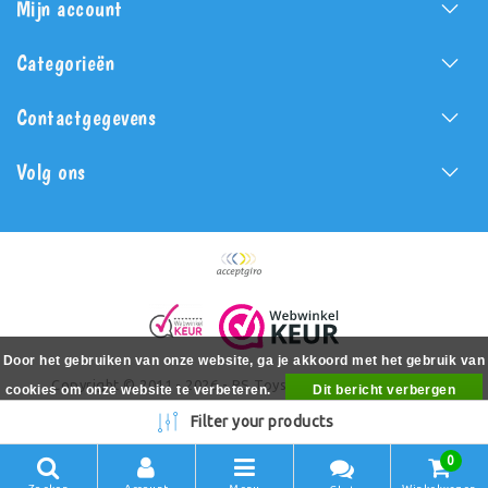
Mijn account
Categorieën
Contactgegevens
Volg ons
Door het gebruiken van onze website, ga je akkoord met het gebruik van
Copyright © 2011 - 2026 - PS Toys - All rights reserved -
cookies om onze website te verbeteren.
Dit bericht verbergen
Realization
PSToys.nl
Meer over cookies »
Filter your products
0