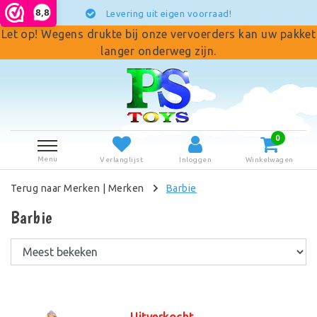
8,8
Levering uit eigen voorraad!
Let op! Wegens drukte bij onze vervoerders kan uw pakket
langer onderweg zijn.
0
Menu
Verlanglijst
Inloggen
Winkelwagen
Terug naar Merken
|
Merken
Barbie
Barbie
Uitverkocht