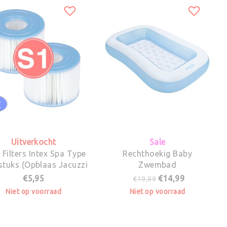
Uitverkocht
Sale
Type
Rechthoekig Baby
stuks (Opblaas Jacuzzi
Zwembad
1 x 2pack)
€5,95
€14,99
€19,99
Niet op voorraad
Niet op voorraad