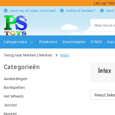
Let op! We
Levering uit eigen voorraad!
Achteraf betalen*
Meer
Categorieën
Pokémon
Zwembaden
K'NEX
Aan
Terug naar Merken
|
Merken
Intex
Categorieën
Intex
Aanbiedingen
Bordspellen
Hot Wheels
Jacuzzi
Keezen