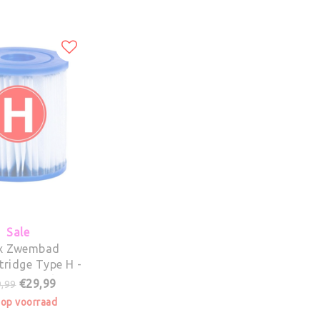
Sale
ex Zwembad
rtridge Type H -
7 - 12 stuks
€29,99
,99
 op voorraad