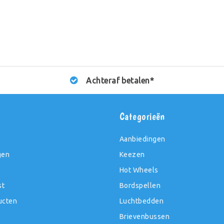
Achteraf betalen*
t
Categorieën
Aanbiedingen
gen
Keezen
Hot Wheels
st
Bordspellen
ucten
Luchtbedden
Brievenbussen