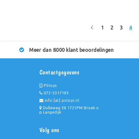
1
2
3
4
Meer dan 8000 klant beoordelingen
Contactgegevens
PStoys
072-5317189
info {at} pstoys.nl
Dulleweg 38 1721PM Broek o
p Langedijk
Volg ons