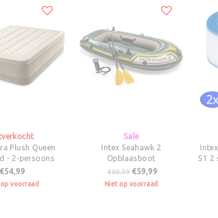
tverkocht
Sale
tra Plush Queen
Intex Seahawk 2
Intex Filters Intex Spa 
d - 2-persoons
Opblaasboot
S1 2 
€54,99
€59,99
€69,99
 op voorraad
Niet op voorraad