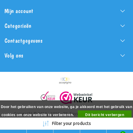
Mijn account
Categorieën
Contactgegevens
Volg ons
Door het gebruiken van onze website, ga je akkoord met het gebruik van
Copyright © 2011 - 2026 - PS Toys - All rights reserved -
cookies om onze website te verbeteren.
Dit bericht verbergen
Realization
PSToys.nl
Meer over cookies »
Filter your products