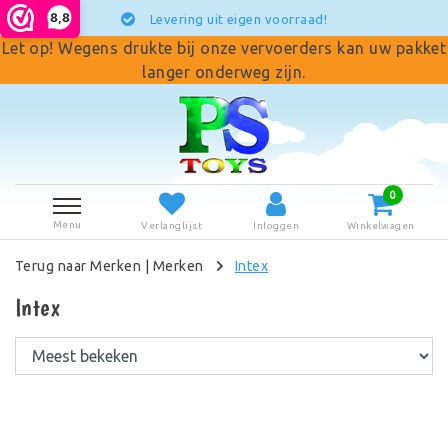
8,8
Levering uit eigen voorraad!
Let op! Wegens drukte bij onze vervoerders kan uw pakket
langer onderweg zijn.
0
Menu
Verlanglijst
Inloggen
Winkelwagen
Terug naar Merken
|
Merken
Intex
Intex