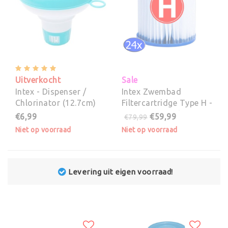
Uitverkocht
Sale
Intex - Dispenser /
Intex Zwembad
Chlorinator (12.7cm)
Filtercartridge Type H -
29007 - 24 stuks
€6,99
€59,99
€79,99
Niet op voorraad
Niet op voorraad
Levering uit eigen voorraad!