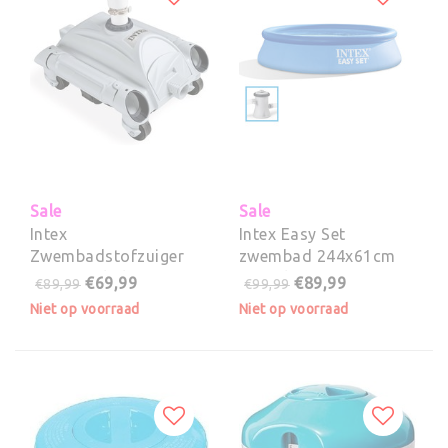
Sale
Sale
Intex
Intex Easy Set
Zwembadstofzuiger
zwembad 244x61cm
Auto Pool Cleaner
met filterpomp
€69,99
€89,99
€89,99
€99,99
Niet op voorraad
Niet op voorraad