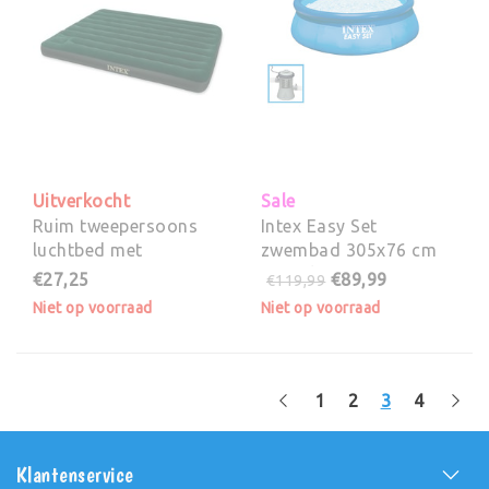
Uitverkocht
Sale
Ruim tweepersoons
Intex Easy Set
luchtbed met
zwembad 305x76 cm
voetpomp
met filterpomp
€27,25
€89,99
€119,99
Niet op voorraad
Niet op voorraad
1
2
3
4
Klantenservice