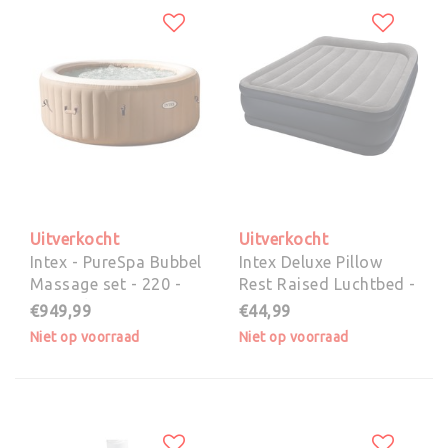
Uitverkocht
Uitverkocht
Intex - PureSpa Bubbel
Intex Deluxe Pillow
Massage set - 220 -
Rest Raised Luchtbed -
240 Volt
2-persoons
€949,99
€44,99
Niet op voorraad
Niet op voorraad