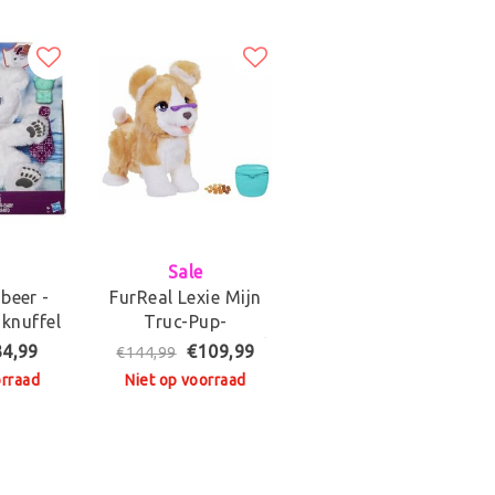
Sale
sbeer -
FurReal Lexie Mijn
 knuffel
Truc-Pup-
Interactieve Knuffel
34,99
€109,99
€144,99
orraad
Niet op voorraad