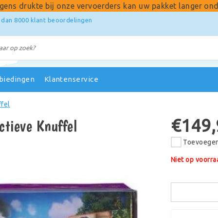
gens drukte bij onze vervoerders kan uw pakket langer ond
 dan 8000 klant beoordelingen
biedingen
Klantenservice
ffel
€149,
ctieve Knuffel
Toevoegen 
Niet op voorra