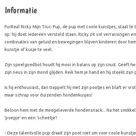
Informatie
FurReal Ricky Mijn Truc-Pup, de pup met coole kunstjes, staat te
op: hij doet iedereen versteld staan. Ricky zit vol verrassingen 
combinaties van geluid en bewegingen blijven kinderen door hem
kunstje of kusje te veel.
Zijn speelgoedbot houdt hij mooi in balans op zijn snuit. Geeft he
zijn neus in zijn mond glijden. Reik hem je hand en hij steekt zij
Is hij enthousiast, dan trappelt hij met zijn pootjes en blaft er vrol
maar schrap voor duizenden hondenkusjes!
Beloon hem met de meegeleverde hondensnack... Na het smikkele
'poepje' en een 'scheetje'!
- Deze talentvolle pup draait zijn poot niet om voor coole kunstj