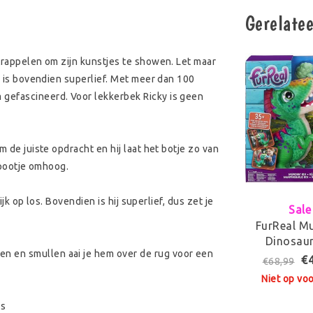
Gerelate
 trappelen om zijn kunstjes te showen. Let maar
en is bovendien superlief. Met meer dan 100
 gefascineerd. Voor lekkerbek Ricky is geen
m de juiste opdracht en hij laat het botje zo van
n pootje omhoog.
ijk op los. Bovendien is hij superlief, dus zet je
Sale
FurReal M
Dinosaur
n en smullen aai je hem over de rug voor een
Interactieve
€
€68,99
Niet op vo
es