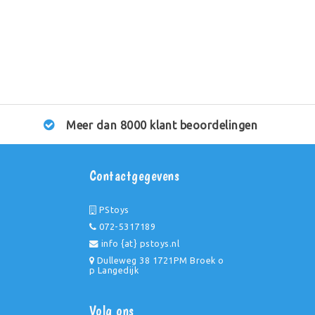
Meer dan 8000 klant beoordelingen
Contactgegevens
PStoys
072-5317189
info {at} pstoys.nl
Dulleweg 38 1721PM Broek o
p Langedijk
Volg ons