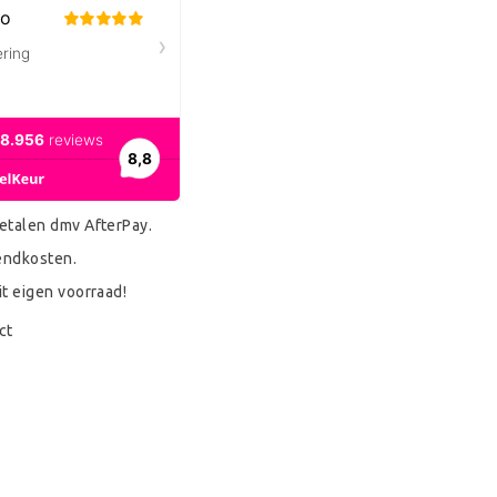
etalen dmv AfterPay.
endkosten.
it eigen voorraad!
ct