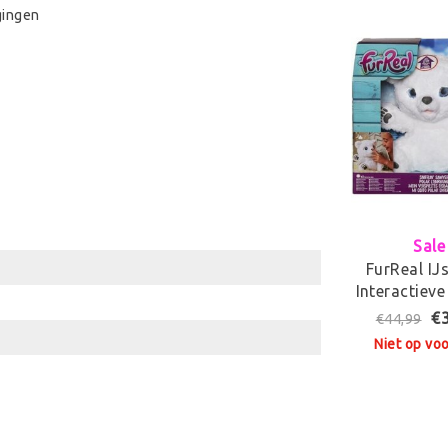
gingen
Sale
FurReal IJ
Interactieve
€
€44,99
Niet op vo