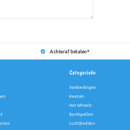
Achteraf betalen*
t
Categorieën
Aanbiedingen
gen
Keezen
Hot Wheels
st
Bordspellen
ucten
Luchtbedden