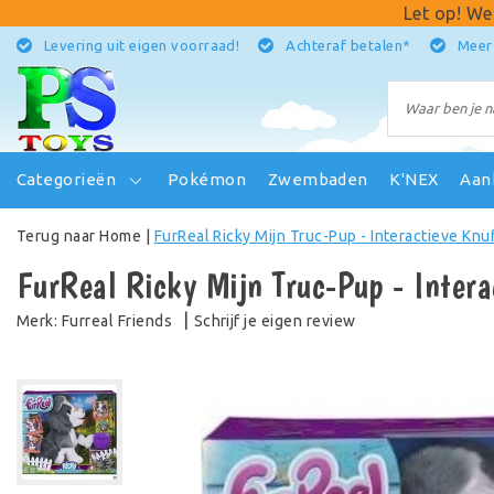
Let op! We
Levering uit eigen voorraad!
Achteraf betalen*
Meer
Categorieën
Pokémon
Zwembaden
K'NEX
Aan
Terug naar Home
|
FurReal Ricky Mijn Truc-Pup - Interactieve Knu
FurReal Ricky Mijn Truc-Pup - Intera
|
Schrijf je eigen review
Merk:
Furreal Friends