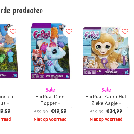
erde producten
Sale
Sale
unchin
FurReal Dino
FurReal Zandi Het
us -
Topper -
Zieke Aapje -
 Knuffel
Interactieve Knuffel
Interactieve Knuffel
49,99
€49,99
€34,99
€59,99
€39,99
orraad
Niet op voorraad
Niet op voorraad