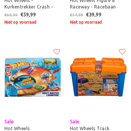
Hot Wheels -
Hot Wheels Figure 8
Kurkentrekker Crash -
Raceway - Racebaan
Racebaan
inclusief Hot Wheels
€59,99
€39,99
€69,99
€54,99
Voertuig
Niet op voorraad
Niet op voorraad
Sale
Sale
Hot Wheels
Hot Wheels Track