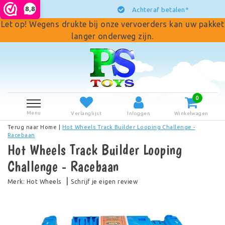
8,8
Achteraf betalen*
Let op! Wegens drukte bij onze vervoerders kan uw pakket
langer onderweg zijn.
0
Menu
Verlanglijst
Inloggen
Winkelwagen
Terug naar Home
|
Hot Wheels Track Builder Looping Challenge -
Racebaan
Hot Wheels Track Builder Looping
Challenge - Racebaan
|
Merk:
Hot Wheels
Schrijf je eigen review