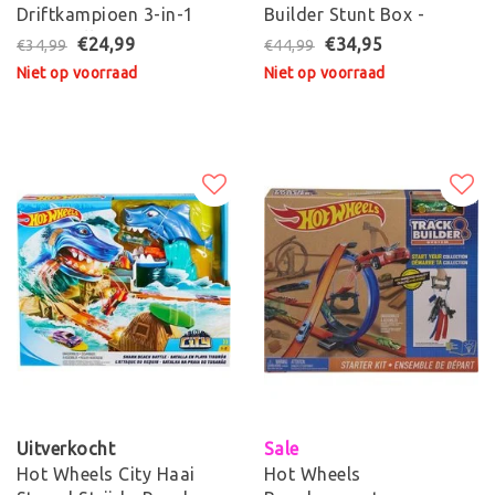
Driftkampioen 3-in-1
Builder Stunt Box -
Race Rally
Racebaan
€24,99
€34,95
€34,99
€44,99
Niet op voorraad
Niet op voorraad
Uitverkocht
Sale
Hot Wheels City Haai
Hot Wheels