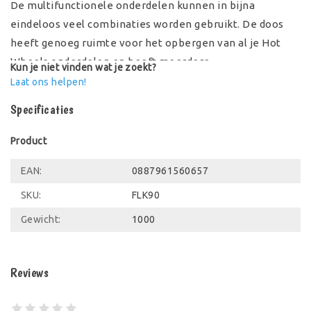
De multifunctionele onderdelen kunnen in bijna
eindeloos veel combinaties worden gebruikt. De doos
heeft genoeg ruimte voor het opbergen van al je Hot
Wheels onderdelen en heeft meerdere
Kun je niet vinden wat je zoekt?
verbindingspunten waardoor deze onderdeel is van de
Laat ons helpen!
race- en stuntpret!
Specificaties
Verbeter je bouwwerken met huishoudelijke artikelen
Product
zoals rode bekers, papieren buizen, boeken etc.
EAN:
0887961560657
Afwijkende kleuren en versieringen mogelijk.
SKU:
FLK90
Ideaal voor Hot Wheels fans van 6 – 12 jaar.
Gewicht:
1000
Reviews