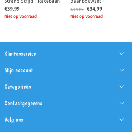
Strand Strijd - Racebaan
Baanbouwset -
Racebaan
€39,99
€34,99
€44,99
Niet op voorraad
Niet op voorraad
Klantenservice
Mijn account
Categorieën
Contactgegevens
Volg ons