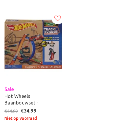
Sale
Hot Wheels
Baanbouwset -
Racebaan
€34,99
€44,99
Niet op voorraad