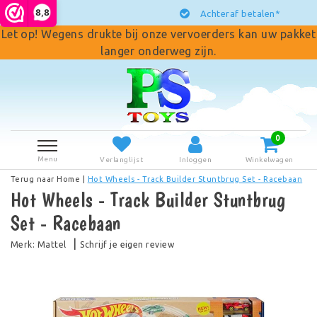
8,8
Achteraf betalen*
Let op! Wegens drukte bij onze vervoerders kan uw pakket
langer onderweg zijn.
0
Menu
Verlanglijst
Inloggen
Winkelwagen
Terug naar Home
|
Hot Wheels - Track Builder Stuntbrug Set - Racebaan
Hot Wheels - Track Builder Stuntbrug
Set - Racebaan
|
Merk:
Mattel
Schrijf je eigen review