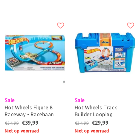
Sale
Sale
Hot Wheels Figure 8
Hot Wheels Track
Raceway - Racebaan
Builder Looping
inclusief Hot Wheels
Challenge - Racebaan
€39,99
€29,99
€54,99
€34,99
Voertuig
Niet op voorraad
Niet op voorraad