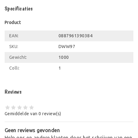
Specificaties
Product
EAN:
0887961390384
SKU:
DWW97
Gewicht:
1000
Colli:
1
Reviews
Gemiddelde van 0 review(s)
Geen reviews gevonden
Help ons en andere klanten door het schrijven van een