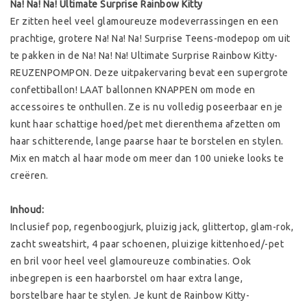
Na! Na! Na! Ultimate Surprise Rainbow Kitty
Er zitten heel veel glamoureuze modeverrassingen en een
prachtige, grotere Na! Na! Na! Surprise Teens-modepop om uit
te pakken in de Na! Na! Na! Ultimate Surprise Rainbow Kitty-
REUZENPOMPON. Deze uitpakervaring bevat een supergrote
confettiballon! LAAT ballonnen KNAPPEN om mode en
accessoires te onthullen. Ze is nu volledig poseerbaar en je
kunt haar schattige hoed/pet met dierenthema afzetten om
haar schitterende, lange paarse haar te borstelen en stylen.
Mix en match al haar mode om meer dan 100 unieke looks te
creëren.
Inhoud:
Inclusief pop, regenboogjurk, pluizig jack, glittertop, glam-rok,
zacht sweatshirt, 4 paar schoenen, pluizige kittenhoed/-pet
en bril voor heel veel glamoureuze combinaties. Ook
inbegrepen is een haarborstel om haar extra lange,
borstelbare haar te stylen. Je kunt de Rainbow Kitty-