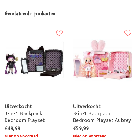
Gerelateerde producten
Uitverkocht
Uitverkocht
3-in-1 Backpack
3-in-1 Backpack
Bedroom Playset
Bedroom Playset Aubrey
Tuesday Meow - Serie 1
Heart - Serie 1
€49,99
€59,99
Niet op voorraad
Niet op voorraad