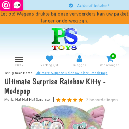
8,8
Achteraf betalen*
Let op! Wegens drukte bij onze vervoerders kan uw pakket
langer onderweg zijn.
0
Menu
Verlanglijst
Inloggen
Winkelwagen
Terug naar Home
|
Ultimate Surprise Rainbow Kitty - Modepop
Ultimate Surprise Rainbow Kitty -
Modepop
|
Merk:
Na! Na! Na! Surprise
2 beoordelingen