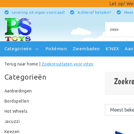
Let op! We
Levering uit eigen voorraad!
Achteraf betalen*
Meer
Categorieën
Pokémon
Zwembaden
K'NEX
Aan
Terug naar home
|
Zoekresultaten voor intex
Categorieën
Zoekre
Aanbiedingen
Bordspellen
Hot Wheels
Jacuzzi
Keezen