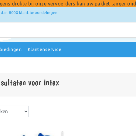
gens drukte bij onze vervoerders kan uw pakket langer ond
 dan 8000 klant beoordelingen
biedingen
Klantenservice
sultaten voor intex