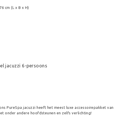
6 cm (L x B x H)
el jacuzzi 6-persoons
s PureSpa jacuzzi heeft het meest luxe accessoirepakket van
et onder andere hoofdsteunen en zelfs verlichting!