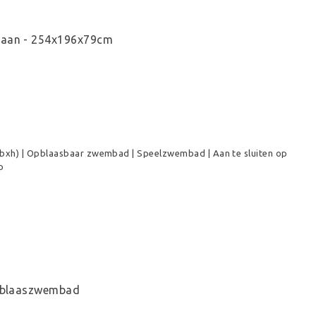
eaan - 254x196x79cm
bxh) | Opblaasbaar zwembad | Speelzwembad | Aan te sluiten op
p
opblaaszwembad